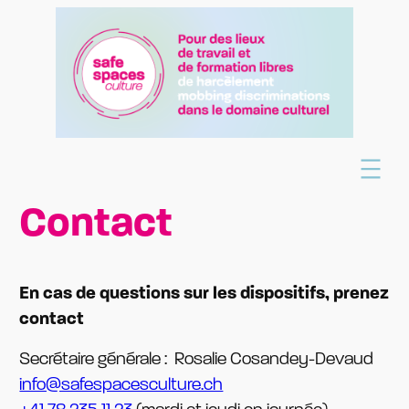
Aller
au
contenu
Contact
En cas de questions sur les dispositifs, prenez
contact
Secrétaire générale : Rosalie Cosandey-Devaud
info@safespacesculture.ch